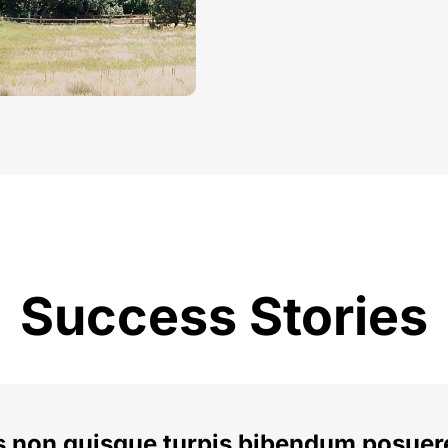
Success Stories
s non quisque turpis bibendum posuere