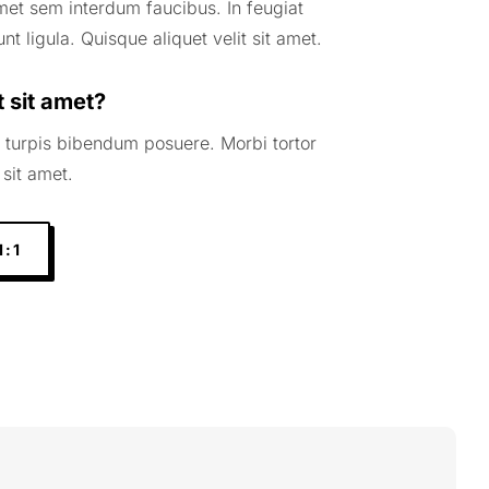
amet sem interdum faucibus. In feugiat
unt ligula. Quisque aliquet velit sit amet.
t sit amet?
 turpis bibendum posuere. Morbi tortor
 sit amet.
1:1