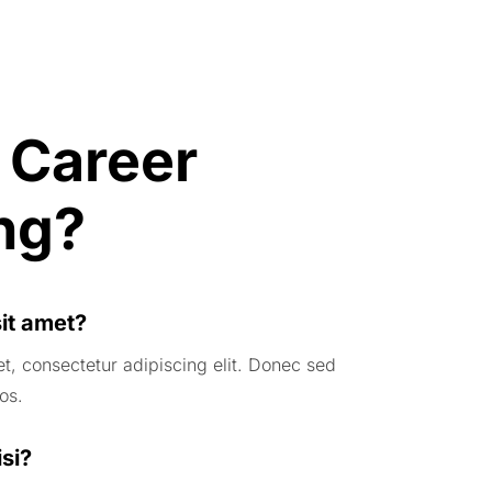
 Career
ng?
it amet?
t, consectetur adipiscing elit. Donec sed
os.
si?